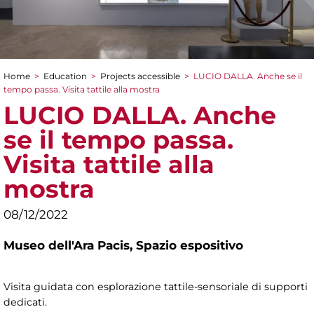
Home
>
Education
>
Projects accessible
>
LUCIO DALLA. Anche se il
You are here
tempo passa. Visita tattile alla mostra
LUCIO DALLA. Anche
se il tempo passa.
Visita tattile alla
mostra
08/12/2022
Museo dell'Ara Pacis,
Spazio espositivo
Visita guidata con esplorazione tattile-sensoriale di supporti
dedicati.