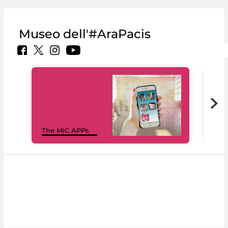
Museo dell'#AraPacis
MiC
The MiC APPs
net