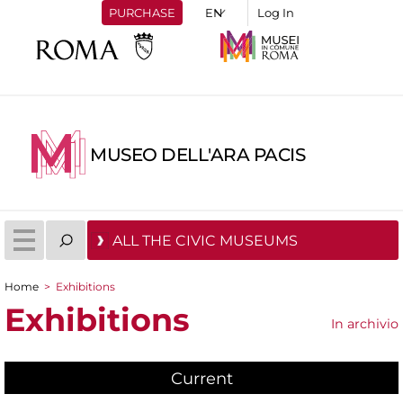
PURCHASE
Log In
MUSEO DELL'ARA PACIS
ALL THE CIVIC MUSEUMS
Home
>
Exhibitions
You are here
Exhibitions
In archivio
Current
(active tab)