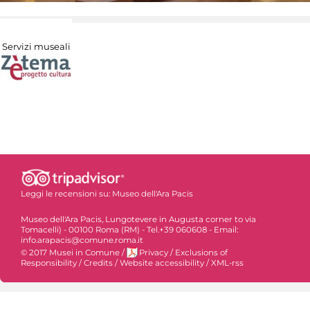
Servizi museali
Leggi le recensioni su:
Museo dell'Ara Pacis
Museo dell'Ara Pacis, Lungotevere in Augusta corner to via
Tomacelli) - 00100 Roma (RM) - Tel.+39 060608 - Email:
info.arapacis@comune.roma.it
© 2017 Musei in Comune
/
Privacy
/
Exclusions of
Responsibility
/
Credits
/
Website accessibility
/
XML-rss