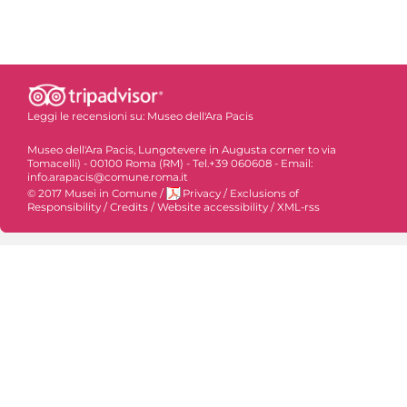
Leggi le recensioni su:
Museo dell'Ara Pacis
Museo dell'Ara Pacis, Lungotevere in Augusta corner to via
Tomacelli) - 00100 Roma (RM) - Tel.+39 060608 - Email:
info.arapacis@comune.roma.it
© 2017 Musei in Comune
/
Privacy
/
Exclusions of
Responsibility
/
Credits
/
Website accessibility
/
XML-rss