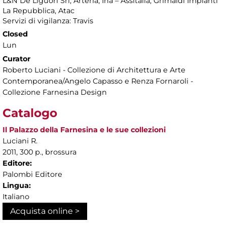
L&N De Liguori Srl, Arteria, Ina – Assitalia, Grimaldi Impianti
La Repubblica, Atac
Servizi di vigilanza: Travis
Closed
Lun
Curator
Roberto Luciani - Collezione di Architettura e Arte
Contemporanea/Angelo Capasso e Renza Fornaroli -
Collezione Farnesina Design
Catalogo
Il Palazzo della Farnesina e le sue collezioni
Luciani R.
2011, 300 p., brossura
Editore:
Palombi Editore
Lingua:
Italiano
Acquista online >