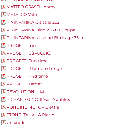
MATTEO GRASSI Loomy
METALCO Volo
PININFARINA Cisitalia 202
PININFARINA Dino 206 GT Coupe
PININFARINA Maserati Birdcage 75th
PROGETTI 5 in 1
PROGETTI CùRùCùKù
PROGETTI Fun time
PROGETTI Il tempo stringe
PROGETTI Rnd time
PROGETTI Target
REVOLUTION Ulivia
RICHARD GINORI Vasi Nautilus
RONDINE MOTOR Elettra
STONE ITALIANA Riccio
Unicredit