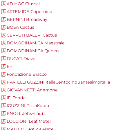
AD HOC Ciussai
ARTEMIDE Copernico
BERNINI Broadway
BOSA Cactus
CERRUTI BALERI Cactus
DOMODINAMICA Maestrale
DOMODINAMICA Queen
DUCATI Diavel
Eni
Fondazione Bracco
FRATELLI GUZZINI ItaliaCentocinquantesimoItalia
GIOVANNETTI Anemone
IFI Tonda
IGUZZINI PizzaKobra
KNOLL Jehs+Laub
LOCCIONI Leaf Meter
MATTEO GRASSI Arete