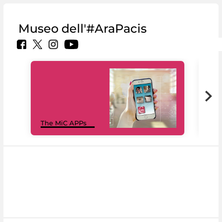
Museo dell'#AraPacis
MiC
The MiC APPs
net