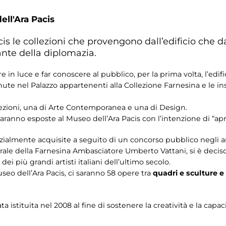
ll'Ara Pacis
s le collezioni che provengono dall’edificio che da
ante della diplomazia.
 in luce e far conoscere al pubblico, per la prima volta, l’edific
e nel Palazzo appartenenti alla Collezione Farnesina e le inst
llezioni, una di Arte Contemporanea e una di Design.
ranno esposte al Museo dell’Ara Pacis con l’intenzione di “aprir
almente acquisite a seguito di un concorso pubblico negli an
erale della Farnesina Ambasciatore Umberto Vattani, si è deciso 
ei più grandi artisti italiani dell’ultimo secolo.
seo dell’Ara Pacis, ci saranno 58 opere tra
quadri e sculture e
 istituita nel 2008 al fine di sostenere la creatività e la capac