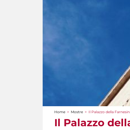
Home
>
Mostre
>
Il Palazzo della Farnesin
Tu sei qui
Il Palazzo dell