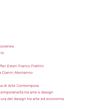
mporanea
rio
ari Esteri Franco Frattini
ma Gianni Alemanno
ina di Arte Contempora
ntemporaneità tra arte e design
ultura del design tra arte ed economia