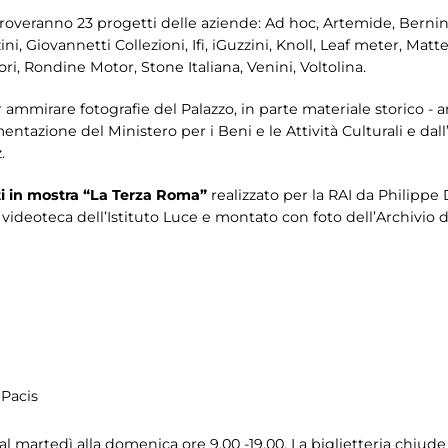
troveranno 23 progetti delle aziende: Ad hoc, Artemide, Bernini,
i, Giovannetti Collezioni, Ifi, iGuzzini, Knoll, Leaf meter, Matte
ori, Rondine Motor, Stone Italiana, Venini, Voltolina.
ammirare fotografie del Palazzo, in parte materiale storico - an
tazione del Ministero per i Beni e le Attività Culturali e dall’
.
ati in mostra “La Terza Roma”
realizzato per la RAI da Philippe 
a videoteca dell’Istituto Luce e montato con foto dell’Archivio d
 Pacis
 martedì alla domenica ore 9.00 -19.00. La biglietteria chiude a