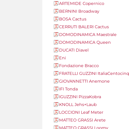
ARTEMIDE Copernico
BERNINI Broadway
BOSA Cactus
CERRUTI BALERI Cactus
DOMODINAMICA Maestrale
DOMODINAMICA Queen
DUCATI Diavel
Eni
Fondazione Bracco
FRATELLI GUZZINI ItaliaCentocinq
GIOVANNETTI Anemone
IFI Tonda
IGUZZINI PizzaKobra
KNOLL Jehs+Laub
LOCCIONI Leaf Meter
MATTEO GRASSI Arete
MATTEO GRASSI Loomy