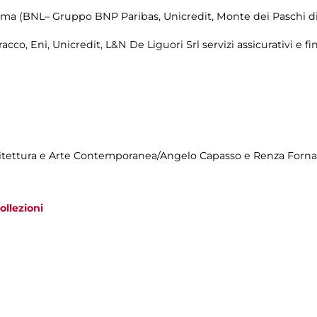
a (BNL– Gruppo BNP Paribas, Unicredit, Monte dei Paschi di 
o, Eni, Unicredit, L&N De Liguori Srl servizi assicurativi e finan
hitettura e Arte Contemporanea/Angelo Capasso e Renza Fornar
ollezioni