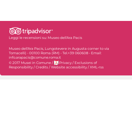
Leggi le recensioni su:
Museo dell'Ara Pacis
Museo dell'Ara Pacis, Lungotevere in Augusta corner to via
Tomacelli) - 00100 Roma (RM) - Tel.+39 060608 - Email:
info.arapacis@comune.roma.it
© 2017 Musei in Comune
/
Privacy
/
Exclusions of
Responsibility
/
Credits
/
Website accessibility
/
XML-rss