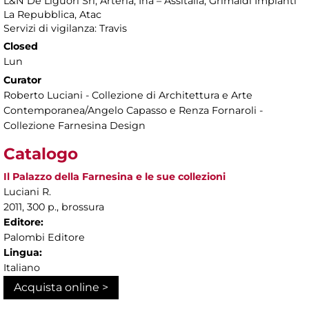
L&N De Liguori Srl, Arteria, Ina – Assitalia, Grimaldi Impianti
La Repubblica, Atac
Servizi di vigilanza: Travis
Closed
Lun
Curator
Roberto Luciani - Collezione di Architettura e Arte
Contemporanea/Angelo Capasso e Renza Fornaroli -
Collezione Farnesina Design
Catalogo
Il Palazzo della Farnesina e le sue collezioni
Luciani R.
2011, 300 p., brossura
Editore:
Palombi Editore
Lingua:
Italiano
Acquista online >