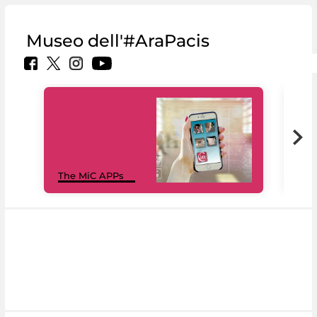
Museo dell'#AraPacis
MiC
The MiC APPs
net