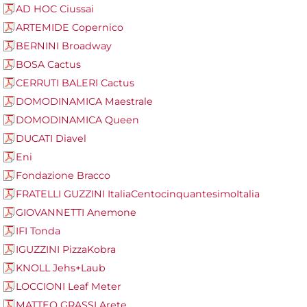
AD HOC Ciussai
ARTEMIDE Copernico
BERNINI Broadway
BOSA Cactus
CERRUTI BALERI Cactus
DOMODINAMICA Maestrale
DOMODINAMICA Queen
DUCATI Diavel
Eni
Fondazione Bracco
FRATELLI GUZZINI ItaliaCentocinquantesimoItalia
GIOVANNETTI Anemone
IFI Tonda
IGUZZINI PizzaKobra
KNOLL Jehs+Laub
LOCCIONI Leaf Meter
MATTEO GRASSI Arete