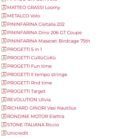
MATTEO GRASSI Loomy
METALCO Volo
PININFARINA Cisitalia 202
PININFARINA Dino 206 GT Coupe
PININFARINA Maserati Birdcage 75th
PROGETTI 5 in 1
PROGETTI CùRùCùKù
PROGETTI Fun time
PROGETTI Il tempo stringe
PROGETTI Rnd time
PROGETTI Target
REVOLUTION Ulivia
RICHARD GINORI Vasi Nautilus
RONDINE MOTOR Elettra
STONE ITALIANA Riccio
Unicredit