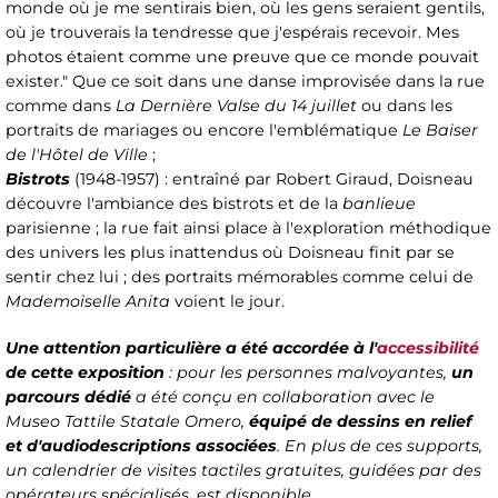
monde où je me sentirais bien, où les gens seraient gentils,
où je trouverais la tendresse que j'espérais recevoir. Mes
photos étaient comme une preuve que ce monde pouvait
exister." Que ce soit dans une danse improvisée dans la rue
comme dans
La Dernière Valse du 14 juillet
ou dans les
portraits de mariages ou encore l'emblématique
Le Baiser
de l'Hôtel de Ville
;
Bistrots
(1948-1957) : entraîné par Robert Giraud, Doisneau
découvre l'ambiance des bistrots et de la
banlieue
parisienne ; la rue fait ainsi place à l'exploration méthodique
des univers les plus inattendus où Doisneau finit par se
sentir chez lui ; des portraits mémorables comme celui de
Mademoiselle Anita
voient le jour.
Une attention particulière a été accordée à l'
accessibilité
de cette exposition
: pour les personnes malvoyantes,
un
parcours dédié
a été conçu en collaboration avec le
Museo Tattile Statale Omero,
équipé de dessins en relief
et d'audiodescriptions associées
. En plus de ces supports,
un calendrier de visites tactiles gratuites, guidées par des
opérateurs spécialisés, est disponible.