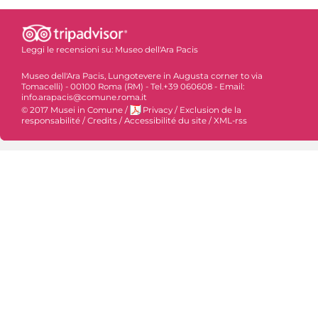
Leggi le recensioni su:
Museo dell'Ara Pacis
Museo dell'Ara Pacis, Lungotevere in Augusta corner to via
Tomacelli) - 00100 Roma (RM) - Tel.+39 060608 - Email:
info.arapacis@comune.roma.it
© 2017 Musei in Comune
/
Privacy
/
Exclusion de la
responsabilité
/
Credits
/
Accessibilité du site
/
XML-rss