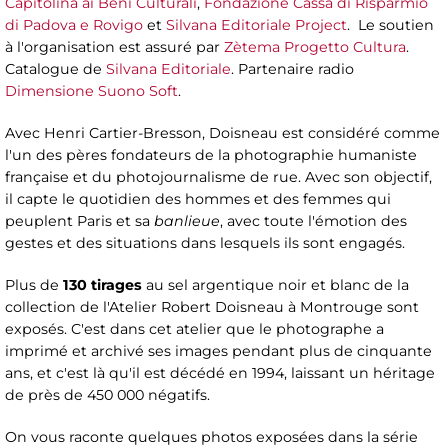
Capitolina ai Beni Culturali
,
Fondazione Cassa di Risparmio
di Padova e Rovigo
et
Silvana Editoriale Project
. Le soutien
à l'organisation est assuré par
Zètema Progetto Cultura
.
Catalogue de
Silvana Editoriale
. Partenaire radio
Dimensione Suono Soft
.
Avec Henri Cartier-Bresson, Doisneau est considéré comme
l'un des pères fondateurs de la photographie humaniste
française et du photojournalisme de rue. Avec son objectif,
il capte le quotidien des hommes et des femmes qui
peuplent Paris et sa
banlieue
, avec toute l'émotion des
gestes et des situations dans lesquels ils sont engagés.
Plus de
130 tirages
au sel argentique noir et blanc de la
collection de l'Atelier Robert Doisneau à Montrouge sont
exposés. C'est dans cet atelier que le photographe a
imprimé et archivé ses images pendant plus de cinquante
ans, et c'est là qu'il est décédé en 1994, laissant un héritage
de près de 450 000 négatifs.
On vous raconte quelques photos exposées dans la série