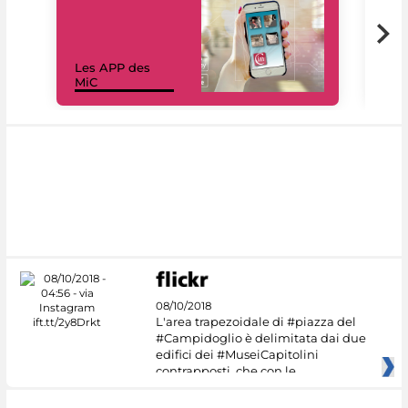
Les APP des
Les
MiC
rés
08/10/2018
L'area trapezoidale di #piazza del
#Campidoglio è delimitata dai due
edifici dei #MuseiCapitolini
contrapposti, che con le