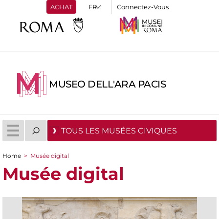
ACHAT
Connectez-Vous
MUSEO DELL'ARA PACIS
TOUS LES MUSÉES CIVIQUES
Home
>
Musée digital
You are here
Musée digital