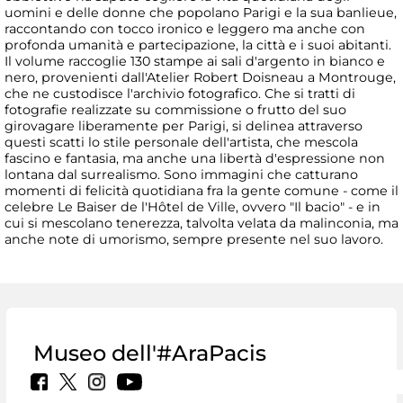
uomini e delle donne che popolano Parigi e la sua banlieue,
raccontando con tocco ironico e leggero ma anche con
profonda umanità e partecipazione, la città e i suoi abitanti.
Il volume raccoglie 130 stampe ai sali d'argento in bianco e
nero, provenienti dall'Atelier Robert Doisneau a Montrouge,
che ne custodisce l'archivio fotografico. Che si tratti di
fotografie realizzate su commissione o frutto del suo
girovagare liberamente per Parigi, si delinea attraverso
questi scatti lo stile personale dell'artista, che mescola
fascino e fantasia, ma anche una libertà d'espressione non
lontana dal surrealismo. Sono immagini che catturano
momenti di felicità quotidiana fra la gente comune - come il
celebre Le Baiser de l'Hôtel de Ville, ovvero "Il bacio" - e in
cui si mescolano tenerezza, talvolta velata da malinconia, ma
anche note di umorismo, sempre presente nel suo lavoro.
Museo dell'#AraPacis