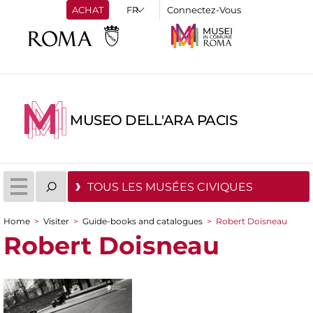
ACHAT
Connectez-Vous
MUSEO DELL'ARA PACIS
TOUS LES MUSÉES CIVIQUES
Home
>
Visiter
>
Guide-books and catalogues
>
Robert Doisneau
You are here
Robert Doisneau