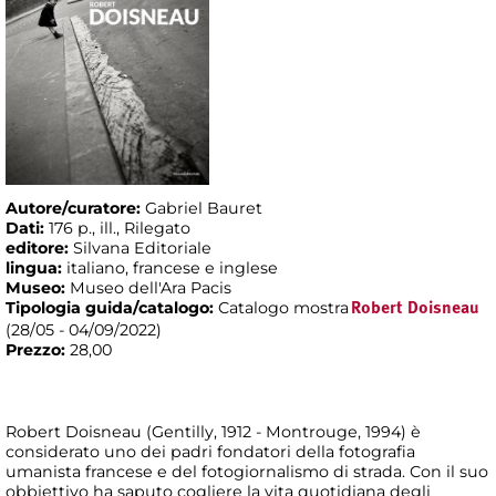
Autore/curatore:
Gabriel Bauret
Dati:
176 p., ill., Rilegato
editore:
Silvana Editoriale
lingua:
italiano, francese e inglese
Museo:
Museo dell'Ara Pacis
Tipologia guida/catalogo:
Catalogo mostra
Robert Doisneau
(28/05 - 04/09/2022)
Prezzo:
28,00
Robert Doisneau (Gentilly, 1912 - Montrouge, 1994) è
considerato uno dei padri fondatori della fotografia
umanista francese e del fotogiornalismo di strada. Con il suo
obbiettivo ha saputo cogliere la vita quotidiana degli