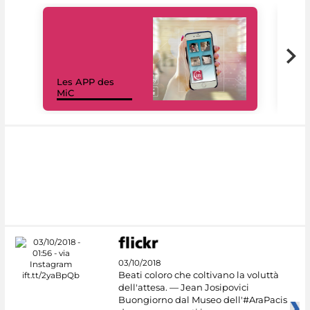
Les APP des
Les
MiC
rés
03/10/2018
Beati coloro che coltivano la voluttà
dell'attesa. — Jean Josipovici
Buongiorno dal Museo dell'#AraPacis