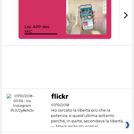
Les APP des
Les
MiC
rés
07/10/2018
Ho cercato la libertà più che la
potenza, e quest'ultima soltanto
perché, in parte, secondava la libertà.
— Marguerite Yourcenar