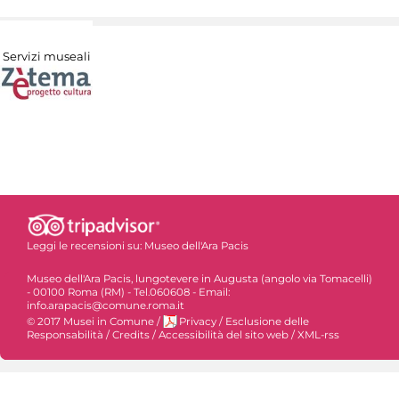
Servizi museali
Leggi le recensioni su:
Museo dell'Ara Pacis
Museo dell'Ara Pacis, lungotevere in Augusta (angolo via Tomacelli)
- 00100 Roma (RM) - Tel.060608 - Email:
info.arapacis@comune.roma.it
© 2017 Musei in Comune
/
Privacy
/
Esclusione delle
Responsabilità
/
Credits
/
Accessibilità del sito web
/
XML-rss