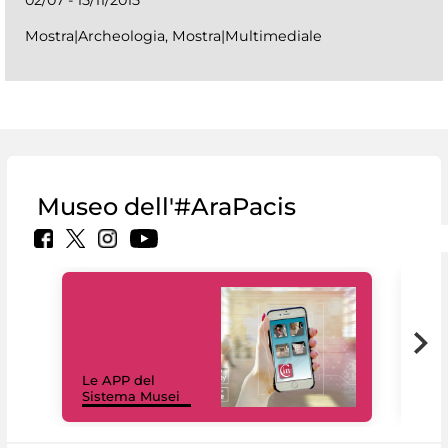
Mostra|Archeologia, Mostra|Multimediale
Museo dell'#AraPacis
Il 
Le APP del
Mus
Sistema Musei
net