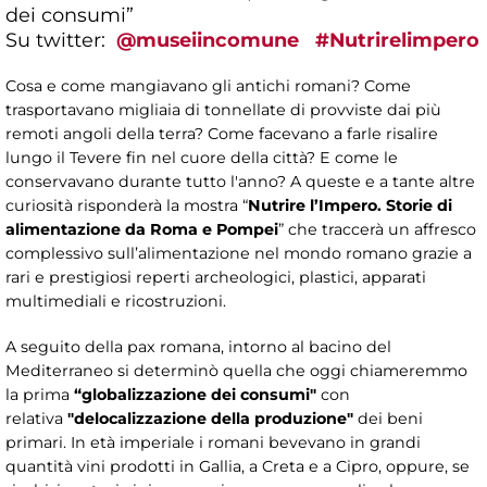
dei consumi”
Su twitter:
@museiincomune
#Nutrirelimpero
Cosa e come mangiavano gli antichi romani? Come
trasportavano migliaia di tonnellate di provviste dai più
remoti angoli della terra? Come facevano a farle risalire
lungo il Tevere fin nel cuore della città? E come le
conservavano durante tutto l'anno? A queste e a tante altre
curiosità risponderà la mostra “
Nutrire l’Impero. Storie di
alimentazione da Roma e Pompei
” che traccerà un affresco
complessivo sull’alimentazione nel mondo romano grazie a
rari e prestigiosi reperti archeologici, plastici, apparati
multimediali e ricostruzioni.
A seguito della pax romana, intorno al bacino del
Mediterraneo si determinò quella che oggi chiameremmo
la prima
“globalizzazione dei consumi"
con
relativa
"delocalizzazione della produzione"
dei beni
primari. In età imperiale i romani bevevano in grandi
quantità vini prodotti in Gallia, a Creta e a Cipro, oppure, se