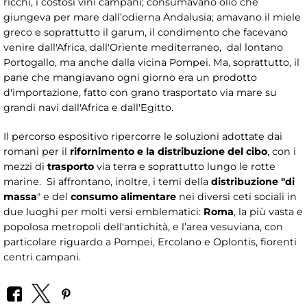
ricchi, i costosi vini campani; consumavano olio che
giungeva per mare dall’odierna Andalusia; amavano il miele
greco e soprattutto il garum, il condimento che facevano
venire dall'Africa, dall'Oriente mediterraneo, dal lontano
Portogallo, ma anche dalla vicina Pompei. Ma, soprattutto, il
pane che mangiavano ogni giorno era un prodotto
d'importazione, fatto con grano trasportato via mare su
grandi navi dall'Africa e dall'Egitto.
Il percorso espositivo ripercorre le soluzioni adottate dai
romani per il
rifornimento e la distribuzione del cibo
, con i
mezzi di
trasporto
via terra e soprattutto lungo le rotte
marine. Si affrontano, inoltre, i temi della
distribuzione "di
massa
" e del
consumo alimentare
nei diversi ceti sociali in
due luoghi per molti versi emblematici:
Roma
, la più vasta e
popolosa metropoli dell'antichità, e l’area vesuviana, con
particolare riguardo a Pompei, Ercolano e Oplontis, fiorenti
centri campani.