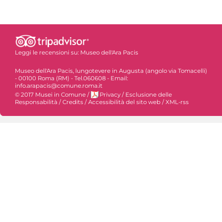
Leggi le recensioni su:
Museo dell'Ara Pacis
Museo dell'Ara Pacis, lungotevere in Augusta (angolo via Tomacelli)
- 00100 Roma (RM) - Tel.060608 - Email:
info.arapacis@comune.roma.it
© 2017 Musei in Comune
/
Privacy
/
Esclusione delle
Responsabilità
/
Credits
/
Accessibilità del sito web
/
XML-rss