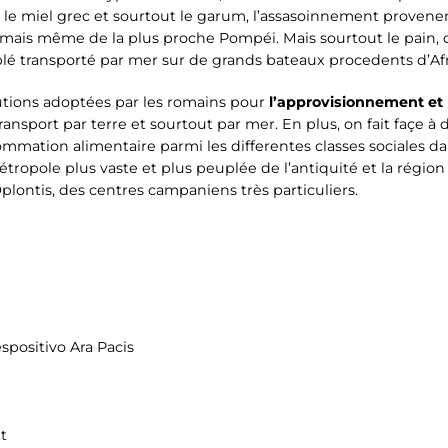
 le miel grec et sourtout le garum, l’assasoinnement provenent
, mais même de la plus proche Pompéi. Mais sourtout le pain,
 blé transporté par mer sur de grands bateaux procedents d’Af
olutions adoptées par les romains pour
l’approvisionnement et 
nsport par terre et sourtout par mer. En plus, on fait façe à
ommation alimentaire parmi les differentes classes sociales da
étropole plus vaste et plus peuplée de l’antiquité et la région
lontis, des centres campaniens très particuliers.
spositivo Ara Pacis
t