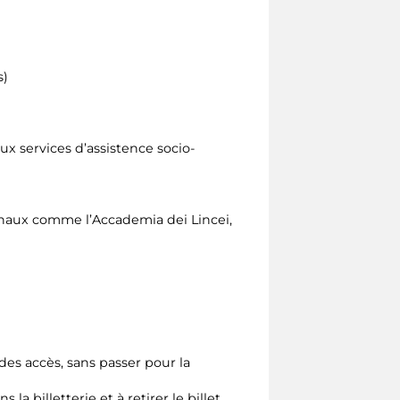
s)
x services d’assistence socio-
naux comme l’Accademia dei Lincei,
 des accès, sans passer pour la
a billetterie et à retirer le billet