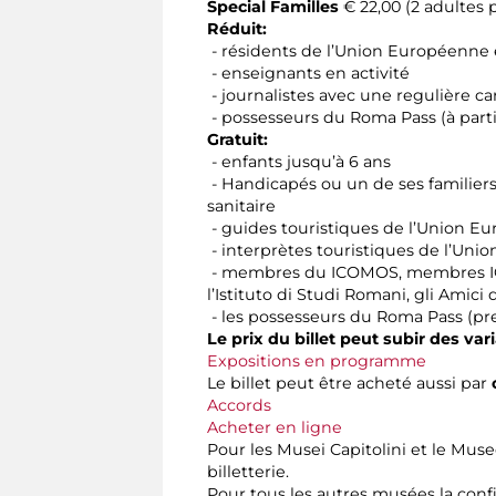
Special Familles
€ 22,00 (2 adultes p
Réduit:
- résidents de l’Union Européenne e
- enseignants en activité
- journalistes avec une regulière car
- possesseurs du Roma Pass (à parti
Gratuit:
- enfants jusqu’à 6 ans
- Handicapés ou un de ses familier
sanitaire
- guides touristiques de l’Union E
- interprètes touristiques de l’Un
- membres du ICOMOS, membres ICOM
l’Istituto di Studi Romani, gli Amic
- les possesseurs du Roma Pass (pr
Le prix du billet peut subir des var
Expositions en programme
Le billet peut être acheté aussi par
Accords
Acheter en ligne
Pour les Musei Capitolini et le Museo
billetterie.
Pour tous les autres musées la confir