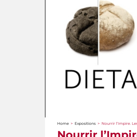
Home
>
Expositions
>
Nourrir l’Impire. L
You are here
Nourrir l’Impi