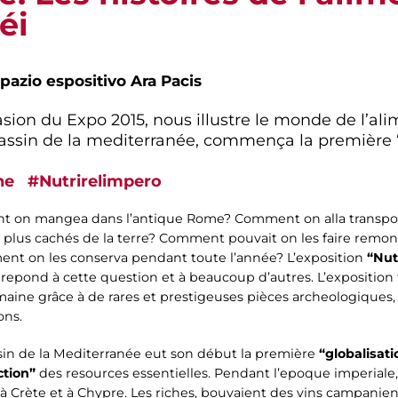
éi
pazio espositivo Ara Pacis
casion du Expo 2015, nous illustre le monde de l’a
Bassin de la mediterranée, commença la première “
ne
#Nutrirelimpero
 on mangea dans l’antique Rome? Comment on alla transport
s plus cachés de la terre? Comment pouvait on les faire remont
ment on les conserva pendant toute l’année? L’exposition
“Nutr
repond à cette question et à beaucoup d’autres. L’exposition
aine grâce à de rares et prestigeuses pièces archeologiques, 
ons.
sin de la Mediterranée eut son début la première
“globalisat
ction”
des resources essentielles. Pendant l’epoque imperiale
 à Crète et à Chypre. Les riches, bouvaient des vins campanien