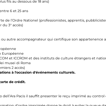
lus fils au dessous de 18 ans)
ntre 6 et 25 ans
te de l’Ordre Nationel (professionistes, apprentis, pubbliciste
r du 3° accès)
s ou autre accompagnateur qui certifique son appartenence au
uropéenne
ion Européenne
 et ICCROM et des instituts de culture étrangers et natio
i dei musei di Roma
emiers 2 accès)
iations à l'occasion d'événements culturels.
carte de crédit.
 dell’Ara Pacis il sauffit presenter le reçu imprimé au control
mation d’ordre imprimée donne le droit à eviter la queue dans l