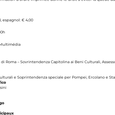
d, espagnol: € 4,00
,00h
|Multimédia
o di Roma – Sovrintendenza Capitolina ai Beni Culturali, Asses
ulturali e Soprintendenza speciale per Pompei, Ercolano e Sta
ico
sini
ogo
icipaux