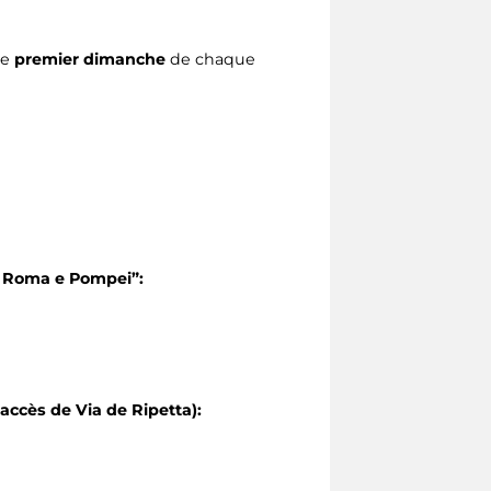
le
premier dimanche
de chaque
da Roma e Pompei
”:
(accès de Via de Ripetta):