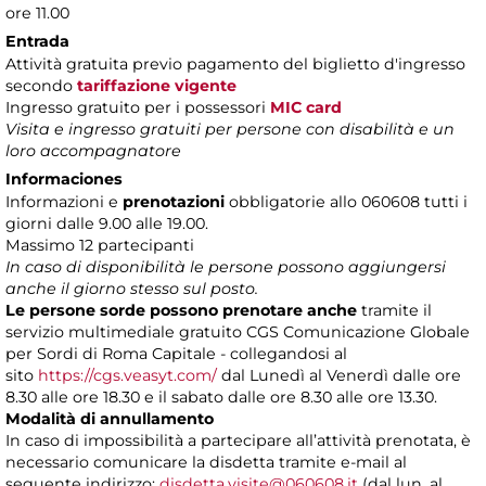
ore 11.00
Entrada
Attività gratuita previo pagamento del biglietto d'ingresso
secondo
tariffazione vigente
Ingresso gratuito per i possessori
MIC card
Visita e ingresso gratuiti per persone con disabilità e un
loro accompagnatore
Informaciones
Informazioni e
prenotazioni
obbligatorie allo 060608 tutti i
giorni dalle 9.00 alle 19.00.
Massimo 12 partecipanti
In caso di disponibilità le persone possono aggiungersi
anche il giorno stesso sul posto.
Le persone sorde possono prenotare anche
tramite il
servizio multimediale gratuito CGS Comunicazione Globale
per Sordi di Roma Capitale - collegandosi al
sito
https://cgs.veasyt.com/
dal Lunedì al Venerdì dalle ore
8.30 alle ore 18.30 e il sabato dalle ore 8.30 alle ore 13.30.
Modalità di annullamento
In caso di impossibilità a partecipare all’attività prenotata, è
necessario comunicare la disdetta tramite e-mail al
seguente indirizzo:
disdetta.visite@060608.it
(dal lun. al