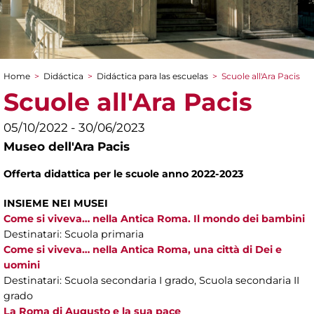
Home
>
Didáctica
>
Didáctica para las escuelas
>
Scuole all'Ara Pacis
You are here
Scuole all'Ara Pacis
05/10/2022 - 30/06/2023
Museo dell'Ara Pacis
Offerta didattica per le scuole anno 2022-2023
INSIEME NEI MUSEI
Come si viveva… nella Antica Roma. Il mondo dei bambini
Destinatari: Scuola primaria
Come si viveva… nella Antica Roma, una città di Dei e
uomini
Destinatari: Scuola secondaria I grado, Scuola secondaria II
grado
La Roma di Augusto e la sua pace