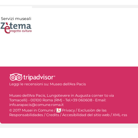
Servizi museali
Leggi le recensioni su:
Museo dell'Ara Pacis
Museo dell'Ara Pacis, Lungotevere in Augusta corner to via
Tomacelli) - 00100 Roma (RM) - Tel.+39 060608 - Email:
info.arapacis@comune.roma.it
© 2017 Musei in Comune
/
Privacy
/
Exclusiòn de las
Responsabilidades
/
Credits
/
Accesibilidad del sitio web
/
XML-rss