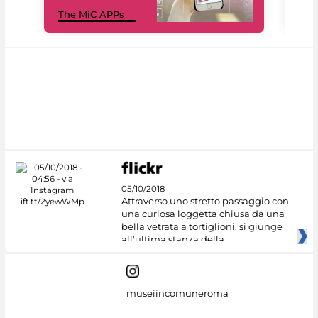
MiC
The MiC APPs
net
05/10/2018
Attraverso uno stretto passaggio con
una curiosa loggetta chiusa da una
bella vetrata a tortiglioni, si giunge
all'ultima stanza della
museiincomuneroma