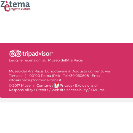
Leggi le recensioni su:
Museo dell'Ara Pacis
Museo dell'Ara Pacis, Lungotevere in Augusta corner to via
Tomacelli) - 00100 Roma (RM) - Tel.+39 060608 - Email:
info.arapacis@comune.roma.it
© 2017 Musei in Comune
/
Privacy
/
Exclusions of
Responsibility
/
Credits
/
Website accessibility
/
XML-rss