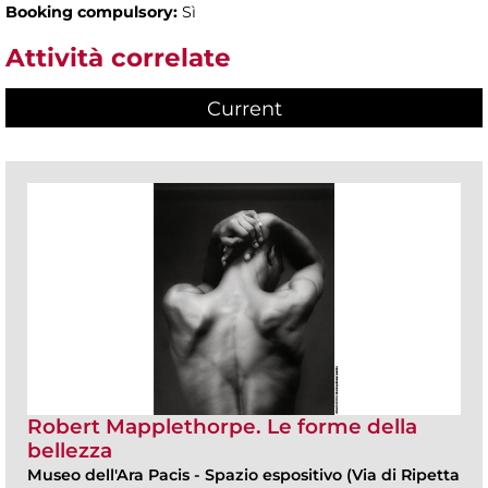
Booking compulsory:
Sì
Attività correlate
Current
(active tab)
Robert Mapplethorpe. Le forme della
bellezza
Museo dell'Ara Pacis
-
Spazio espositivo (Via di Ripetta