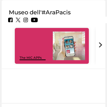
Museo dell'#AraPacis
MiC
The MiC APPs
net