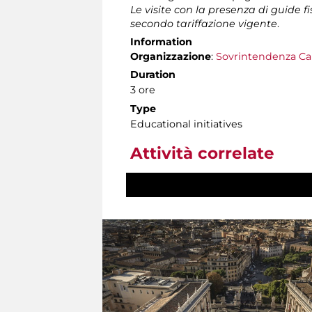
Le visite con la presenza di guide f
secondo tariffazione vigente
.
Information
Organizzazione
:
Sovrintendenza Ca
Duration
3 ore
Type
Educational initiatives
Attività correlate