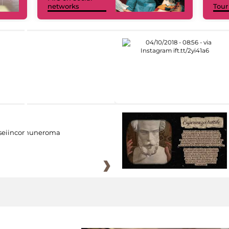
networks
Tour
eiincomuneroma