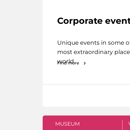
Corporate even
Unique events in some o
most extraordinary place
world.
Find more
MUSEUM