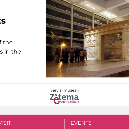
ts
f the
s in the
Servizi museali
VISIT
EVENTS