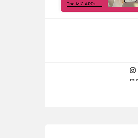
The MiC APPs
mus