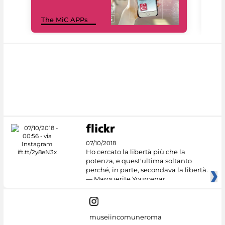
MiC
The MiC APPs
net
07/10/2018
Ho cercato la libertà più che la
potenza, e quest'ultima soltanto
perché, in parte, secondava la libertà.
— Marguerite Yourcenar
museiincomuneroma