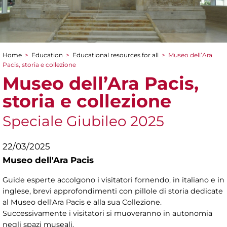
Home
>
Education
>
Educational resources for all
>
Museo dell’Ara
You are here
Pacis, storia e collezione
Museo dell’Ara Pacis,
storia e collezione
Speciale Giubileo 2025
22/03/2025
Museo dell'Ara Pacis
Guide esperte accolgono i visitatori fornendo, in italiano e in
inglese, brevi approfondimenti con pillole di storia dedicate
al Museo dell'Ara Pacis e alla sua Collezione.
Successivamente i visitatori si muoveranno in autonomia
negli spazi museali.