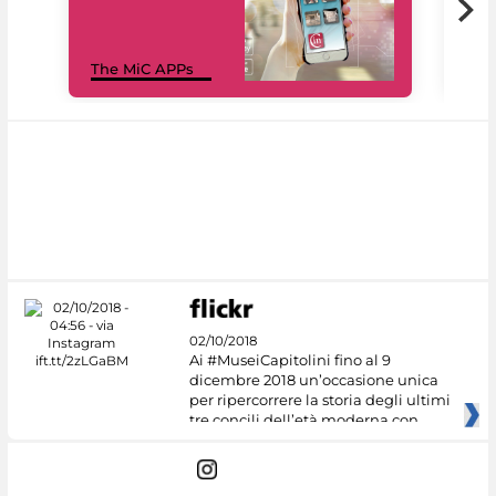
MiC
The MiC APPs
net
02/10/2018
Ai #MuseiCapitolini fino al 9
dicembre 2018 un’occasione unica
per ripercorrere la storia degli ultimi
tre concili dell’età moderna con