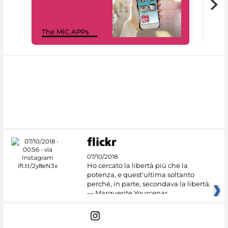
MiC
The MiC APPs
net
07/10/2018
Ho cercato la libertà più che la
potenza, e quest'ultima soltanto
perché, in parte, secondava la libertà.
— Marguerite Yourcenar