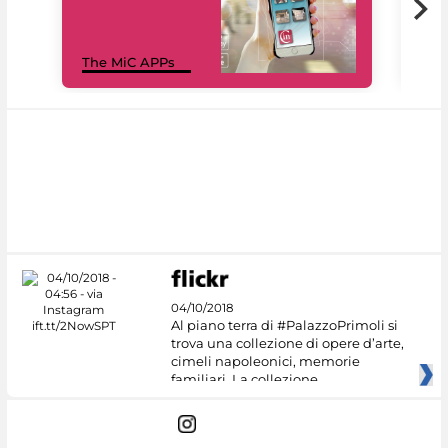
MiC
The MiC APPs
net
04/10/2018
Al piano terra di #PalazzoPrimoli si
trova una collezione di opere d’arte,
cimeli napoleonici, memorie
familiari. La collezione