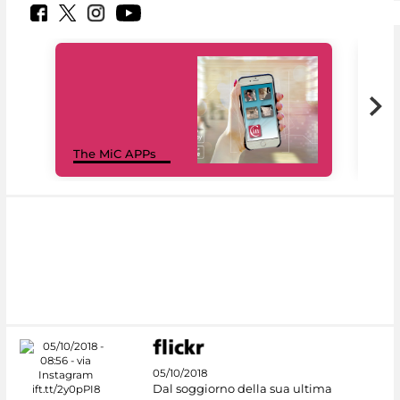
MiC
The MiC APPs
net
05/10/2018
Dal soggiorno della sua ultima