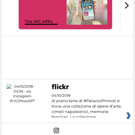
MiC
The MiC APPs
net
04/10/2018
Al piano terra di #PalazzoPrimoli si
trova una collezione di opere d’arte,
cimeli napoleonici, memorie
familiari. La collezione