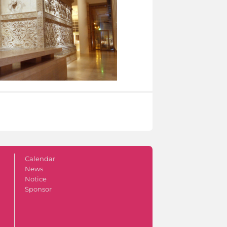
Calendar
News
Notice
Sponsor