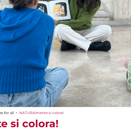
s for all
>
NATURAlmente si colora!
si colora!