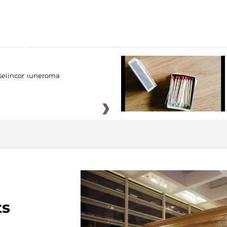
eiincomuneroma
ts