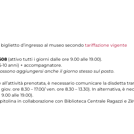
l biglietto d’ingresso al museo secondo
tariffazione vigente
0608
(attivo tutti i giorni dalle ore 9.00 alle 19.00).
(5-10 anni) + accompagnatore.
 possono aggiungersi anche il giorno stesso sul posto
.
e all’attività prenotata, è necessario comunicare la disdetta tr
l giov. ore 8.30 – 17.00/ ven. ore 8.30 – 13.30). In alternativa, è
 9.00 alle 19.00).
pitolina in collaborazione con Biblioteca Centrale Ragazzi e 