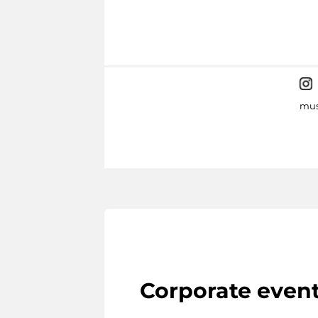
mus
Corporate even