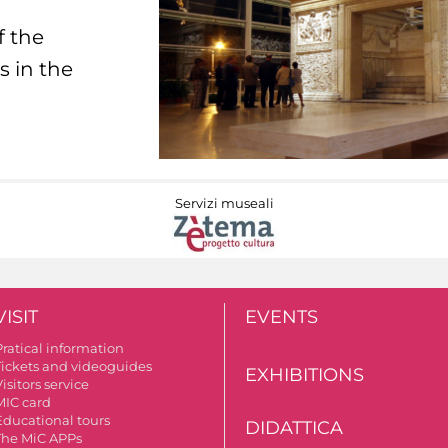
f the
s in the
Servizi museali
VISIT
EVENTS
Pratical information
Tickets and videoguides
EXHIBITIONS
isitors service
MIC card
Educational tours
DIDATTICA
The MiC APPs