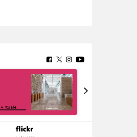
Google Arts &
 Virtuale
Culture