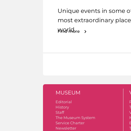
Unique events in some o
most extraordinary place
world.
Find more
MUSEUM
Editorial
History
Staff
V
The Museum System
Service Charter
Newsletter