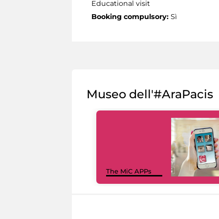
Educational visit
Booking compulsory:
Sì
Museo dell'#AraPacis
The MiC APPs