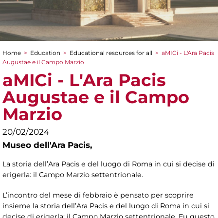
Home
>
Education
>
Educational resources for all
>
aMICi - L'Ara Pacis
You are here
Augustae e il Campo Marzio
aMICi - L'Ara Pacis
Augustae e il Campo
Marzio
20/02/2024
Museo dell'Ara Pacis,
La storia dell’Ara Pacis e del luogo di Roma in cui si decise di
erigerla: il Campo Marzio settentrionale.
L’incontro del mese di febbraio è pensato per scoprire
insieme la storia dell’Ara Pacis e del luogo di Roma in cui si
decise di erigerla: il Campo Marzio settentrionale. Fu questo