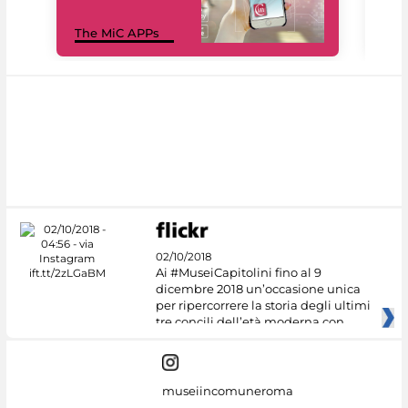
MiC
The MiC APPs
net
02/10/2018
Ai #MuseiCapitolini fino al 9
dicembre 2018 un’occasione unica
per ripercorrere la storia degli ultimi
tre concili dell’età moderna con
museiincomuneroma