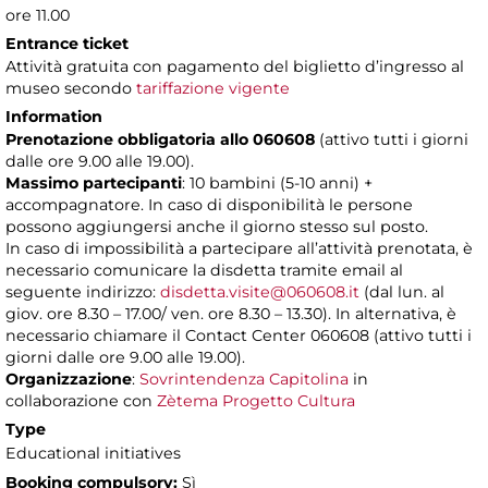
ore 11.00
Entrance ticket
Attività gratuita con pagamento del biglietto d’ingresso al
museo secondo
tariffazione vigente
Information
Prenotazione obbligatoria allo 060608
(attivo tutti i giorni
dalle ore 9.00 alle 19.00).
Massimo partecipanti
: 10 bambini (5-10 anni) +
accompagnatore. In caso di disponibilità le persone
possono aggiungersi anche il giorno stesso sul posto.
In caso di impossibilità a partecipare all’attività prenotata, è
necessario comunicare la disdetta tramite email al
seguente indirizzo:
disdetta.visite@060608.it
(dal lun. al
giov. ore 8.30 – 17.00/ ven. ore 8.30 – 13.30). In alternativa, è
necessario chiamare il Contact Center 060608 (attivo tutti i
giorni dalle ore 9.00 alle 19.00).
Organizzazione
:
Sovrintendenza Capitolina
in
collaborazione con
Zètema Progetto Cultura
Type
Educational initiatives
Booking compulsory:
Sì