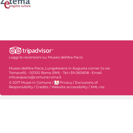
Leggi le recensioni su:
Museo dell'Ara Pacis
Museo dell'Ara Pacis, Lungotevere in Augusta corner to via
Tomacelli) - 00100 Roma (RM) - Tel.+39 060608 - Email:
info.arapacis@comune.roma.it
© 2017 Musei in Comune
/
Privacy
/
Exclusions of
Responsibility
/
Credits
/
Website accessibility
/
XML-rss