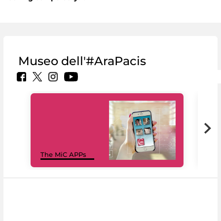
Museo dell'#AraPacis
MiC
The MiC APPs
net