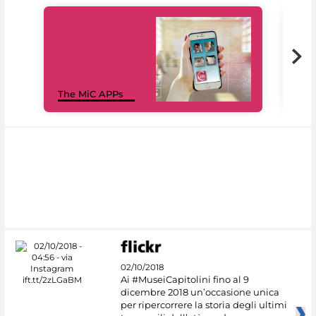
MiC
The MiC APPs
net
02/10/2018
Ai #MuseiCapitolini fino al 9
dicembre 2018 un’occasione unica
per ripercorrere la storia degli ultimi