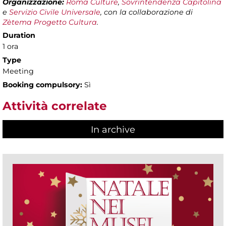
Organizzazione:
Roma Culture
,
Sovrintendenza Capitolina
e
Servizio Civile Universale
, con la collaborazione di
Zètema Progetto Cultura
.
Duration
1 ora
Type
Meeting
Booking compulsory:
Sì
Attività correlate
In archive