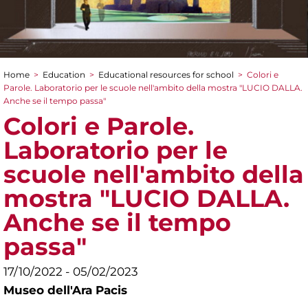
Home
>
Education
>
Educational resources for school
>
Colori e
You are here
Parole. Laboratorio per le scuole nell'ambito della mostra "LUCIO DALLA.
Anche se il tempo passa"
Colori e Parole.
Laboratorio per le
scuole nell'ambito della
mostra "LUCIO DALLA.
Anche se il tempo
passa"
17/10/2022 - 05/02/2023
Museo dell'Ara Pacis