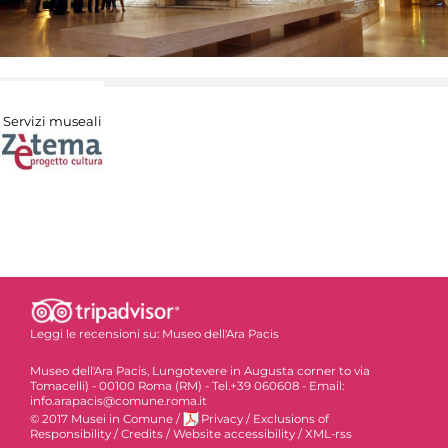
Servizi museali
Leggi le recensioni su:
Museo dell'Ara Pacis
Museo dell'Ara Pacis, Lungotevere in Augusta corner to via
Tomacelli) - 00100 Roma (RM) - Tel.+39 060608 - Email:
info.arapacis@comune.roma.it
© 2017 Musei in Comune
/
Privacy
/
Exclusions of
Responsibility
/
Credits
/
Website accessibility
/
XML-rss