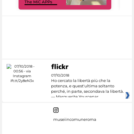
The MiC APPs
net
07/10/2018
Ho cercato la libertà più che la
potenza, e quest'ultima soltanto
perché, in parte, secondava la libertà.
— Marguerite Yourcenar
museiincomuneroma