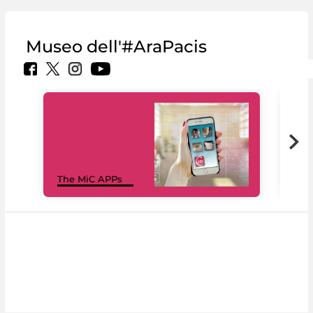
Museo dell'#AraPacis
MiC
The MiC APPs
net