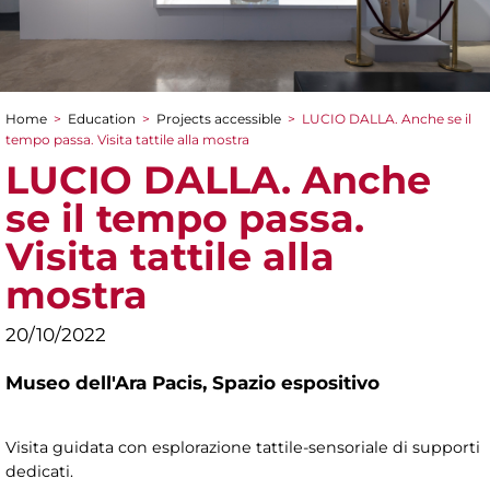
Home
>
Education
>
Projects accessible
>
LUCIO DALLA. Anche se il
You are here
tempo passa. Visita tattile alla mostra
LUCIO DALLA. Anche
se il tempo passa.
Visita tattile alla
mostra
20/10/2022
Museo dell'Ara Pacis,
Spazio espositivo
Visita guidata con esplorazione tattile-sensoriale di supporti
dedicati.