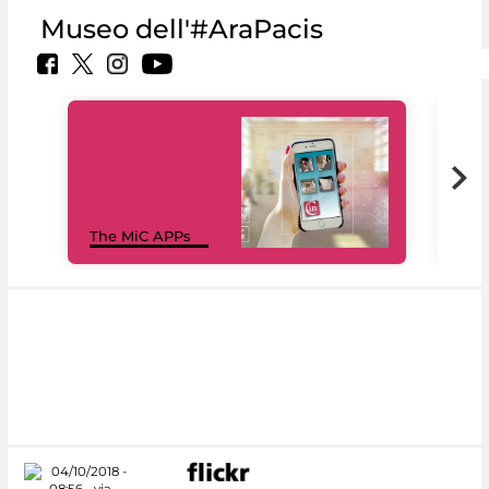
Museo dell'#AraPacis
MiC
The MiC APPs
net