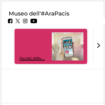
Museo dell'#AraPacis
MiC
The MiC APPs
net