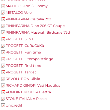
MATTEO GRASSI Loomy
METALCO Volo
PININFARINA Cisitalia 202
PININFARINA Dino 206 GT Coupe
PININFARINA Maserati Birdcage 75th
PROGETTI 5 in 1
PROGETTI CùRùCùKù
PROGETTI Fun time
PROGETTI Il tempo stringe
PROGETTI Rnd time
PROGETTI Target
REVOLUTION Ulivia
RICHARD GINORI Vasi Nautilus
RONDINE MOTOR Elettra
STONE ITALIANA Riccio
Unicredit