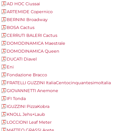
AD HOC Ciussai
ARTEMIDE Copernico
BERNINI Broadway
BOSA Cactus
CERRUTI BALERI Cactus
DOMODINAMICA Maestrale
DOMODINAMICA Queen
DUCATI Diavel
Eni
Fondazione Bracco
FRATELLI GUZZINI ItaliaCentocinquantesimoItalia
GIOVANNETTI Anemone
IFI Tonda
IGUZZINI PizzaKobra
KNOLL Jehs+Laub
LOCCIONI Leaf Meter
MATTEO GRASSI Arete