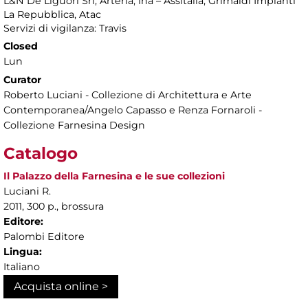
L&N De Liguori Srl, Arteria, Ina – Assitalia, Grimaldi Impianti
La Repubblica, Atac
Servizi di vigilanza: Travis
Closed
Lun
Curator
Roberto Luciani - Collezione di Architettura e Arte
Contemporanea/Angelo Capasso e Renza Fornaroli -
Collezione Farnesina Design
Catalogo
Il Palazzo della Farnesina e le sue collezioni
Luciani R.
2011, 300 p., brossura
Editore:
Palombi Editore
Lingua:
Italiano
Acquista online >