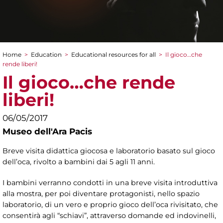
Home
>
Education
>
Educational resources for all
>
Il gioco…che
You are here
rende liberi!
Il gioco…che rende
liberi!
06/05/2017
Museo dell'Ara Pacis
Breve visita didattica giocosa e laboratorio basato sul gioco
dell’oca, rivolto a bambini dai 5 agli 11 anni.
I bambini verranno condotti in una breve visita introduttiva
alla mostra, per poi diventare protagonisti, nello spazio
laboratorio, di un vero e proprio gioco dell’oca rivisitato, che
consentirà agli “schiavi”, attraverso domande ed indovinelli,