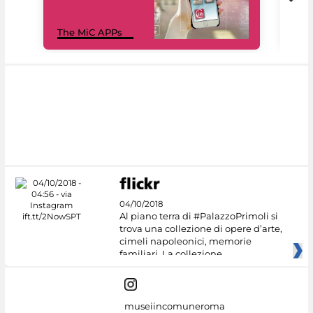
MiC
The MiC APPs
net
04/10/2018
Al piano terra di #PalazzoPrimoli si
trova una collezione di opere d’arte,
cimeli napoleonici, memorie
familiari. La collezione
museiincomuneroma