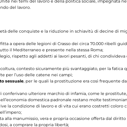
nite nei temi del lavoro e della politica sociale, impegnata nel
ondo del lavoro.
 l’età delle conquiste e la riduzione in schiavitù di decine di m
nfitta a opera delle legioni di Crasso dei circa 70.000 ribelli gu
 tutto il Mediterraneo e presente nella stessa Roma;
ilegio, rispetto agli addetti ai lavori pesanti, di chi condividev
agricoltura, contesto sicuramente più svantaggiato, per la fatica
lte per l’uso delle catene nei campi;
to sessuale
, per le quali la prostituzione era così frequente 
 conferivano ulteriore marchio di infamia, come le prostitute, i g
 nell’economia domestica padronale restano molte testimonia
rive la condizione di lavoro e di vita cui erano costretti coloro
dell’impero;
ta alla manumissio, vera e propria occasione offerta dal diritto
dosi, a comprare la propria libertà;