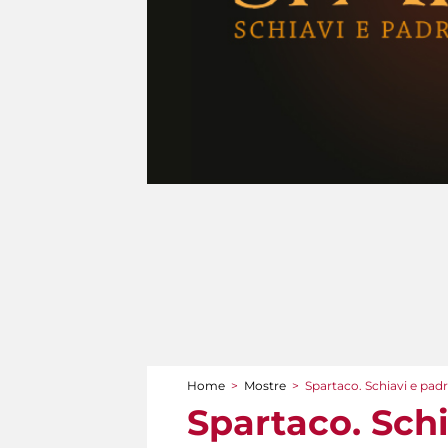
Home
>
Mostre
>
Spartaco. Schiavi e pa
Tu sei qui
Spartaco. Sch