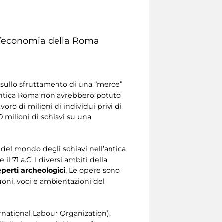
ell’economia della Roma
sullo sfruttamento di una “merce”
l’antica Roma non avrebbero potuto
oro di milioni di individui privi di
0 milioni di schiavi su una
à del mondo degli schiavi nell’antica
 e il 71 a.C. I diversi ambiti della
eperti archeologici
. Le opere sono
uoni, voci e ambientazioni del
rnational Labour Organization),