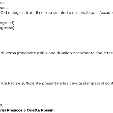
ea;
opea;
e degli istituti di cultura stranieri e nazionali quali Accademi
ngressi);
ngresso).
e di Roma (mediante esibizione di valido documento che attest
l'Ara Pacis è sufficiente presentare la ricevuta stampata al cont
.00
risi Presicce
e
Orietta Rossini
.