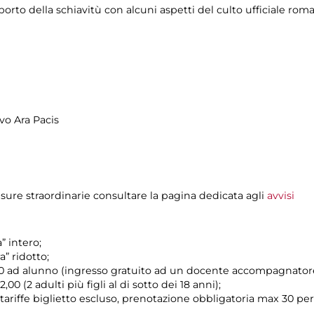
apporto della schiavitù con alcuni aspetti del culto ufficiale rom
ivo Ara Pacis
sure straordinarie consultare la pagina dedicata agli
avvisi
a” intero;
a” ridotto;
4,00 ad alunno (ingresso gratuito ad un docente accompagnatore
,00 (2 adulti più figli al di sotto dei 18 anni);
(tariffe biglietto escluso, prenotazione obbligatoria max 30 pe