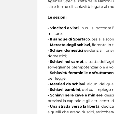
Agenzia Specializzata delle Nazioni U
altre forme di schiavitù legate al m
Le sezioni
- Vincitori e vinti
, in cui si racconta
militare;
-
Il sangue di Spartaco
, ossia la sco
-
Mercato degli schiavi
, fiorente in
-
Schiavi domestici
evidenzia il priv
domestici;
-
Schiavi nei campi
, si tratta dell’
sorvegliante plenipotenziario e a vo
-
Schiavitù femminile e sfruttamen
per legge;
-
Mestieri da schiavi
alcuni dei quali
-
Schiavi bambini
, del cui impiego
- Schiavi nelle cave e miniere
, desc
preziosi la capitale e gli altri centri 
-
Una strada verso la libertà
, dedica
a quelli che erano riusciti, arricchen