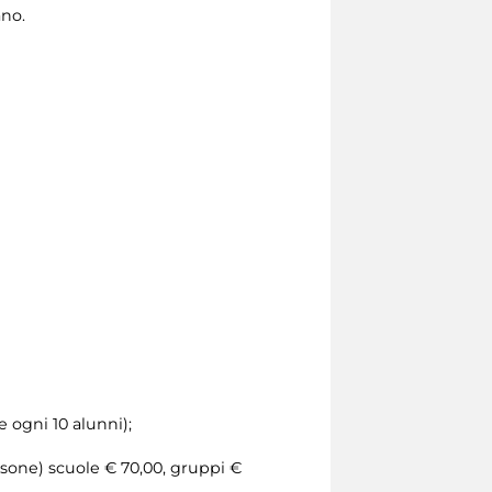
ano.
 ogni 10 alunni);
rsone) scuole € 70,00, gruppi €