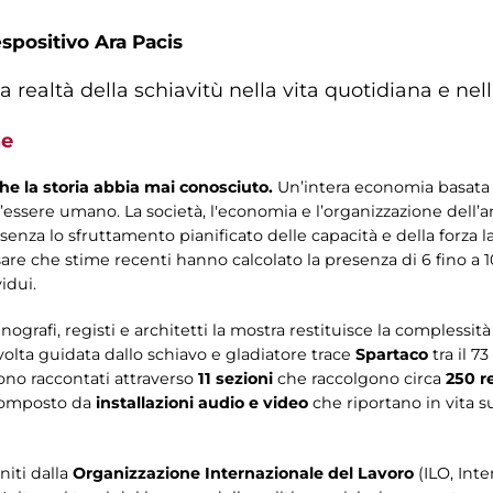
spositivo Ara Pacis
a realtà della schiavitù nella vita quotidiana e n
e
che la storia abbia mai conosciuto.
Un’intera economia basata 
 l’essere umano. La società, l'economia e l’organizzazione del
enza lo sfruttamento pianificato delle capacità e della forza lav
ensare che stime recenti hanno calcolato la presenza di 6 fino a 1
idui.
ografi, registi e architetti la mostra restituisce la complessit
volta guidata dallo schiavo e gladiatore trace
Spartaco
tra il 73
ono raccontati attraverso
11 sezioni
che raccolgono circa
250 r
 composto da
installazioni audio e video
che riportano in vita s
niti dalla
Organizzazione Internazionale del Lavoro
(ILO, Inte