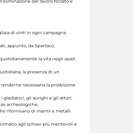
l’eliminazione del lavoro forzato e
igliaia di vinti in ogni campagna
idati, appunto, da Spartaco;
a quotidianamente la vita negli spazi
 quotidiana, la presenza di un
da renderne necessaria la proibizione
ladiatori, gli aurighi e gli attori;
nze archeologiche;
 che rifornivano di marmi e metalli
 romano agli schiavi più meritevoli e