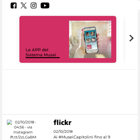
Il 
Le APP del
Mus
Sistema Musei
net
02/10/2018
Ai #MuseiCapitolini fino al 9