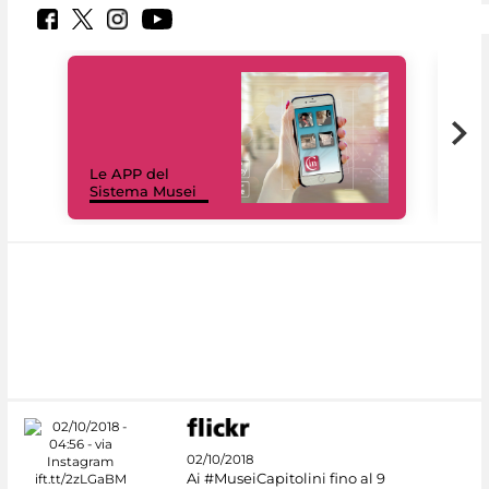
Il 
Le APP del
Mus
Sistema Musei
net
02/10/2018
Ai #MuseiCapitolini fino al 9