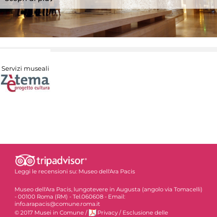
Servizi museali
Leggi le recensioni su:
Museo dell'Ara Pacis
Museo dell'Ara Pacis, lungotevere in Augusta (angolo via Tomacelli)
- 00100 Roma (RM) - Tel.060608 - Email:
info.arapacis@comune.roma.it
© 2017 Musei in Comune
/
Privacy
/
Esclusione delle