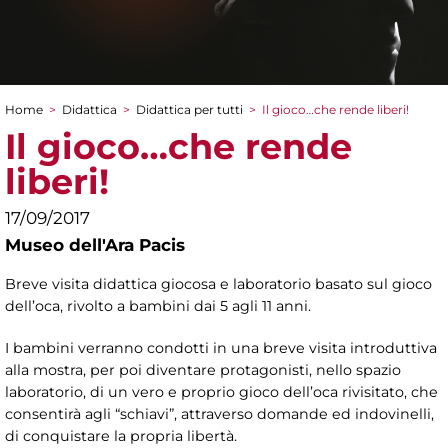
Home
>
Didattica
>
Didattica per tutti
>
Il gioco…che rende liberi!
Tu sei qui
Il gioco…che rende
liberi!
17/09/2017
Museo dell'Ara Pacis
Breve visita didattica giocosa e laboratorio basato sul gioco
dell’oca, rivolto a bambini dai 5 agli 11 anni.
I bambini verranno condotti in una breve visita introduttiva
alla mostra, per poi diventare protagonisti, nello spazio
laboratorio, di un vero e proprio gioco dell’oca rivisitato, che
consentirà agli “schiavi”, attraverso domande ed indovinelli,
di conquistare la propria libertà.