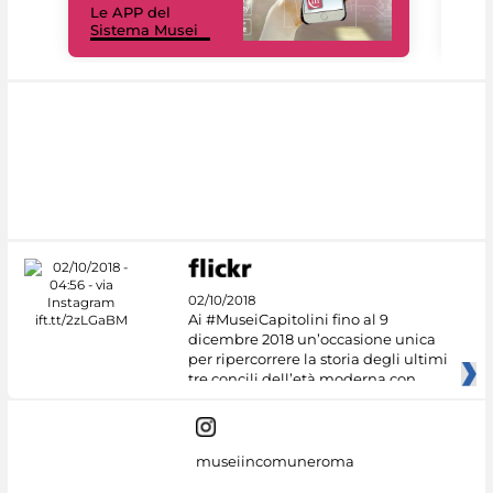
Le APP del
Mus
Sistema Musei
net
02/10/2018
Ai #MuseiCapitolini fino al 9
dicembre 2018 un’occasione unica
per ripercorrere la storia degli ultimi
tre concili dell’età moderna con
museiincomuneroma