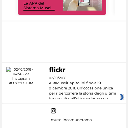
Le APP del
Mus
Sistema Musei
net
02/10/2018
Ai #MuseiCapitolini fino al 9
dicembre 2018 un’occasione unica
per ripercorrere la storia degli ultimi
tre concili dell’età moderna con
museiincomuneroma