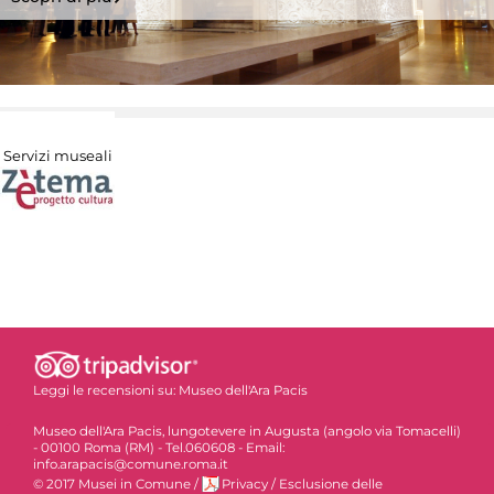
Servizi museali
Leggi le recensioni su:
Museo dell'Ara Pacis
Museo dell'Ara Pacis, lungotevere in Augusta (angolo via Tomacelli)
- 00100 Roma (RM) - Tel.060608 - Email:
info.arapacis@comune.roma.it
© 2017 Musei in Comune
/
Privacy
/
Esclusione delle