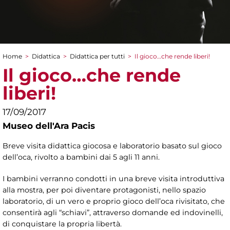
Home
>
Didattica
>
Didattica per tutti
>
Il gioco…che rende liberi!
Tu sei qui
Il gioco…che rende
liberi!
17/09/2017
Museo dell'Ara Pacis
Breve visita didattica giocosa e laboratorio basato sul gioco
dell’oca, rivolto a bambini dai 5 agli 11 anni.
I bambini verranno condotti in una breve visita introduttiva
alla mostra, per poi diventare protagonisti, nello spazio
laboratorio, di un vero e proprio gioco dell’oca rivisitato, che
consentirà agli “schiavi”, attraverso domande ed indovinelli,
di conquistare la propria libertà.