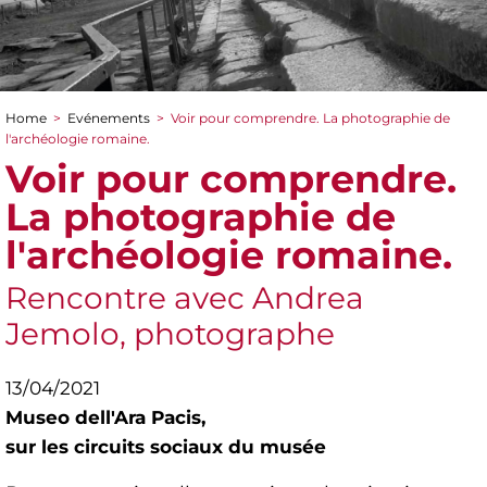
Home
>
Evénements
>
Voir pour comprendre. La photographie de
You are here
l'archéologie romaine.
Voir pour comprendre.
La photographie de
l'archéologie romaine.
Rencontre avec Andrea
Jemolo, photographe
13/04/2021
Museo dell'Ara Pacis,
sur les circuits sociaux du musée