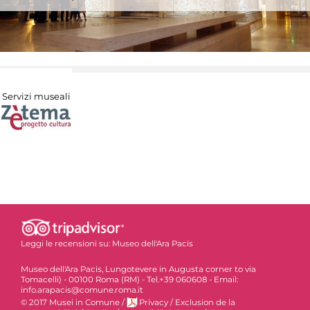
Servizi museali
Leggi le recensioni su:
Museo dell'Ara Pacis
Museo dell'Ara Pacis, Lungotevere in Augusta corner to via
Tomacelli) - 00100 Roma (RM) - Tel.+39 060608 - Email:
info.arapacis@comune.roma.it
© 2017 Musei in Comune
/
Privacy
/
Exclusion de la