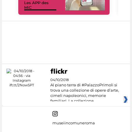
Les APP des
Les
MiC
rés
04/10/2018
Al piano terra di #PalazzoPrimoli si
trova una collezione di opere d’arte,
cimeli napoleonici, memorie
familiari. La collezione
museiincomuneroma