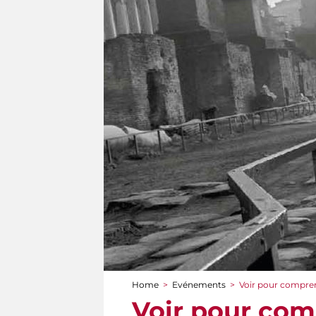
Home
>
Evénements
>
Voir pour compren
You are here
Voir pour com