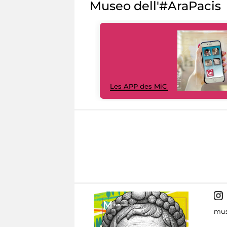
Museo dell'#AraPacis
Les APP des MiC
mus