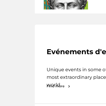
Evénements d'e
Unique events in some o
most extraordinary place
world.
Find more