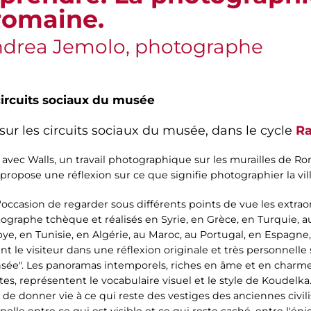
 romaine.
ndrea Jemolo, photographe
circuits sociaux du musée
 sur les circuits sociaux du musée, dans le cycle
Ra
avec Walls, un travail photographique sur les murailles de R
opose une réflexion sur ce que signifie photographier la ville
occasion de regarder sous différents points de vue les extraor
ographe tchèque et réalisés en Syrie, en Grèce, en Turquie, a
ibye, en Tunisie, en Algérie, au Maroc, au Portugal, en Espagne
nt le visiteur dans une réflexion originale et très personnelle s
ensée". Les panoramas intemporels, riches en âme et en charme
es, représentent le vocabulaire visuel et le style de Koudelka.
 de donner vie à ce qui reste des vestiges des anciennes civil
lle entre ce qui est visible et ce qui reste caché, entre l'éni