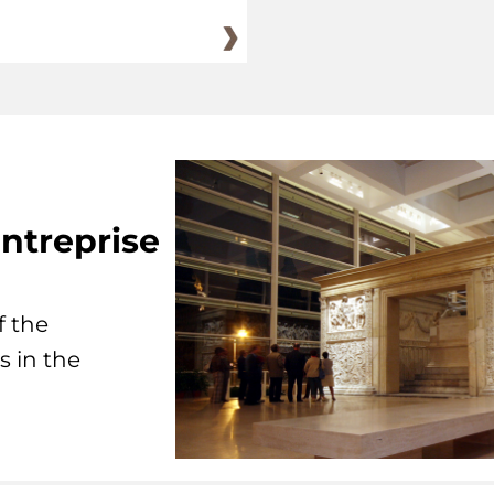
ntreprise
f the
s in the