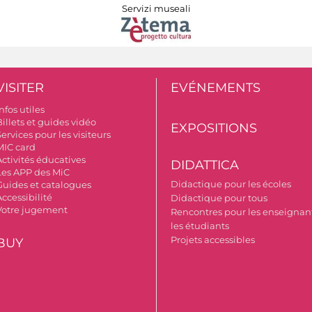
Servizi museali
VISITER
EVÉNEMENTS
nfos utiles
illets et guides vidéo
EXPOSITIONS
ervices pour les visiteurs
MIC card
Activités éducatives
DIDATTICA
Les APP des MiC
Didactique pour les écoles
Guides et catalogues
ccessibilité
Didactique pour tous
Votre jugement
Rencontres pour les enseignant
les étudiants
Projets accessibles
BUY