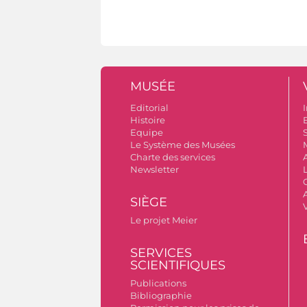
MUSÉE
Editorial
I
Histoire
B
Equipe
S
Le Système des Musées
Charte des services
Newsletter
A
SIÈGE
Le projet Meier
SERVICES
SCIENTIFIQUES
Publications
Bibliographie