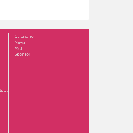
Calendrier
News
Avis
Sponsor
s et