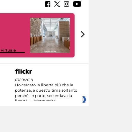
Google Arts &
 Virtuale
Culture
07/10/2018
Ho cercato la libertà più che la
potenza, e quest'ultima soltanto
perché, in parte, secondava la
libertà. — Marguerite