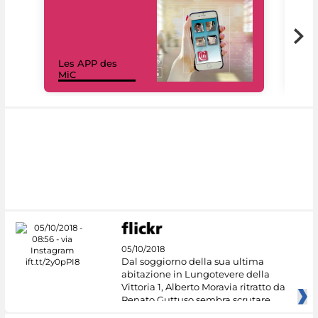
Les APP des
Les
MiC
rés
05/10/2018
Dal soggiorno della sua ultima
abitazione in Lungotevere della
Vittoria 1, Alberto Moravia ritratto da
Renato Guttuso sembra scrutare