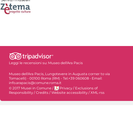
Leggi le recensioni su:
Museo dell'Ara Pacis
Museo dell'Ara Pacis, Lungotevere in Augusta corner to via
Tomacelli) - 00100 Roma (RM) - Tel.+39 060608 - Email:
info.arapacis@comune.roma.it
© 2017 Musei in Comune
/
Privacy
/
Exclusions of
Responsibility
/
Credits
/
Website accessibility
/
XML-rss