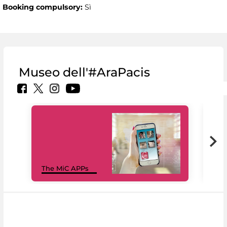
Booking compulsory:
Sì
Museo dell'#AraPacis
MiC
The MiC APPs
net