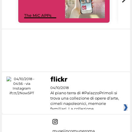
MiC
The MiC APPs
net
04/10/2018
Al piano terra di #PalazzoPrimoli si
trova una collezione di opere d’arte,
cimeli napoleonici, memorie
familiari. La collezione
museiincomuneroma