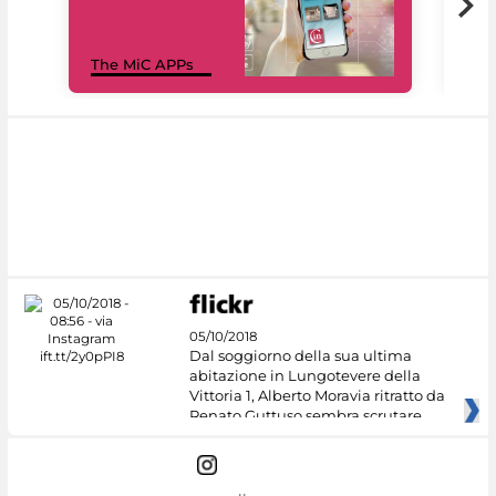
MiC
The MiC APPs
net
05/10/2018
Dal soggiorno della sua ultima
abitazione in Lungotevere della
Vittoria 1, Alberto Moravia ritratto da
Renato Guttuso sembra scrutare