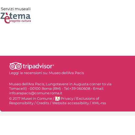
Servizi museali
Leggi le recensioni su:
Museo dell'Ara Pacis
Museo dell'Ara Pacis, Lungotevere in Augusta corner to via
Tomacelli) - 00100 Roma (RM) - Tel.+39 060608 - Email:
info.arapacis@comune.roma.it
© 2017 Musei in Comune
/
Privacy
/
Exclusions of
Responsibility
/
Credits
/
Website accessibility
/
XML-rss