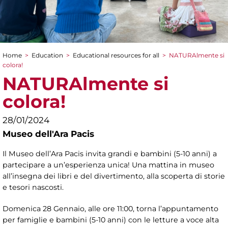
Home
>
Education
>
Educational resources for all
>
NATURAlmente si
You are here
colora!
NATURAlmente si
colora!
28/01/2024
Museo dell'Ara Pacis
Il Museo dell’Ara Pacis invita grandi e bambini (5-10 anni) a
partecipare a un’esperienza unica! Una mattina in museo
all’insegna dei libri e del divertimento, alla scoperta di storie
e tesori nascosti.
Domenica 28 Gennaio, alle ore 11:00, torna l’appuntamento
per famiglie e bambini (5-10 anni) con le letture a voce alta