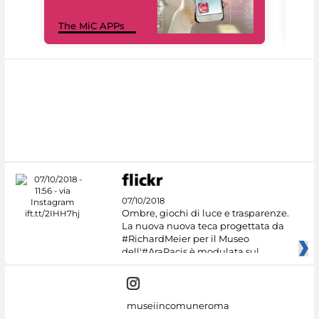
MiC
The MiC APPs
net
07/10/2018
Ombre, giochi di luce e trasparenze.
La nuova nuova teca progettata da
#RichardMeier per il Museo
dell'#AraPacis è modulata sul
museiincomuneroma