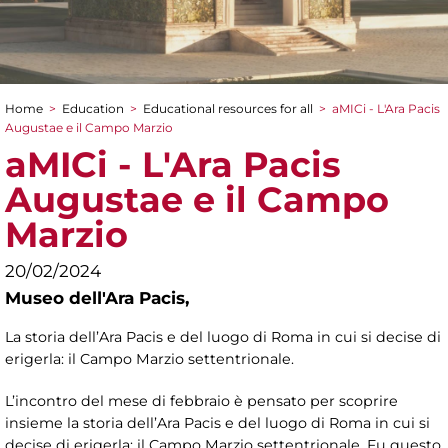
Home
>
Education
>
Educational resources for all
>
aMICi - L'Ara Pacis
You are here
Augustae e il Campo Marzio
aMICi - L'Ara Pacis
Augustae e il Campo
Marzio
20/02/2024
Museo dell'Ara Pacis,
La storia dell’Ara Pacis e del luogo di Roma in cui si decise di
erigerla: il Campo Marzio settentrionale.
L’incontro del mese di febbraio è pensato per scoprire
insieme la storia dell’Ara Pacis e del luogo di Roma in cui si
decise di erigerla: il Campo Marzio settentrionale. Fu questo