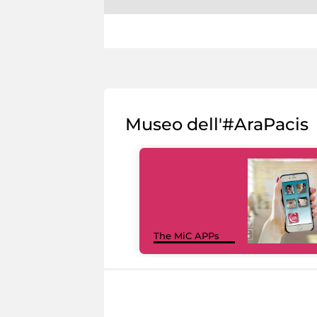
Museo dell'#AraPacis
The MiC APPs