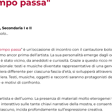
empo passa"
, Secondaria I e II
lo...
 tempo passa
” è un’occasione di incontro con il cantautore bol
mo ancor prima dell’artista. La sua personalità emerge dagli og
 è stato vicino, da aneddoti e curiosità. Grazie a questo ricco m
ssionale: testi e musiche diventate rappresentative di una gen
era differente per ciascuna fascia d’età, si svilupperà attraver
arriera. Testi, musiche, oggetti e racconti saranno protagonisti 
e e motivi di confronto.
’artista e dell’uomo. La presenza di materiali molto eterogenei
nterattivo sulle tante chiavi narrative della mostra, e conse
i ciascuno, incida profondamente sull’espressione creativa.