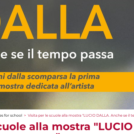
es for school
>
Visita per le scuole alla mostra "LUCIO DALLA. Anche se il 
scuole alla mostra "LUCI