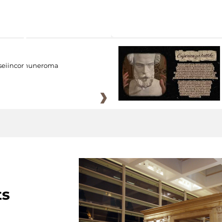
eiincomuneroma
ts