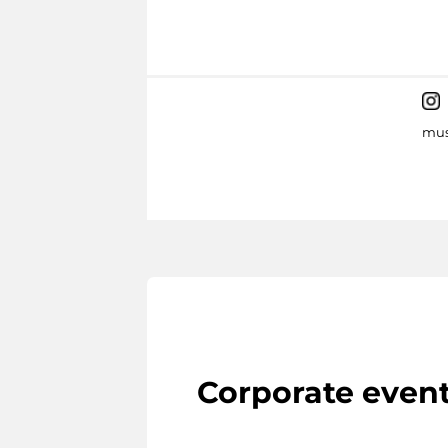
mus
Corporate even