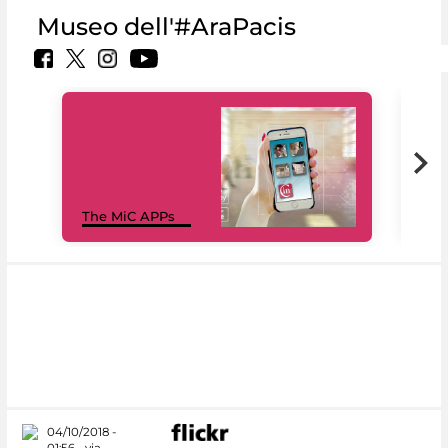
Museo dell'#AraPacis
MiC
The MiC APPs
net