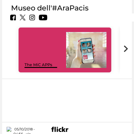
Museo dell'#AraPacis
MiC
The MiC APPs
net