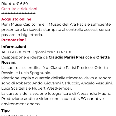
Ridotto € 6,50
Gratuità e riduzioni
**********************
Acquisto online
Per i Musei Capitolini e il Museo dell'Ara Pacis è sufficiente
presentare la ricevuta stampata al controllo accessi, senza
passare in biglietteria.
Prenotazioni
Informazioni
Tel. 060608 tutti i giorni ore 9.00-19.00
L’esposizione è ideata da
Claudio Parisi Presicce
e
Orietta
Rossini
.
La curatela scientifica è di Claudio Parisi Presicce, Orietta
Rossini e Lucia Spagnuolo.
Ideazione, regia e curatela dell'allestimento visivo e sonoro
sono di Roberto Andò, Giovanni Carluccio, Angelo Pasquini,
Luca Scarzella e Hubert Westkemper.
La curatela della sezione fotografica è di Alessandra Mauro.
Produzione audio e video sono a cura di NEO narrative
environment operas.
Tipo