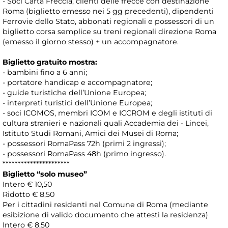
- Soci Carta Freccia, clienti delle frecce con destinazione
Roma (biglietto emesso nei 5 gg precedenti), dipendenti
Ferrovie dello Stato, abbonati regionali e possessori di un
biglietto corsa semplice su treni regionali direzione Roma
(emesso il giorno stesso) + un accompagnatore.
Biglietto gratuito mostra:
- bambini fino a 6 anni;
- portatore handicap e accompagnatore;
- guide turistiche dell’Unione Europea;
- interpreti turistici dell’Unione Europea;
- soci ICOMOS, membri ICOM e ICCROM e degli istituti di
cultura stranieri e nazionali quali Accademia dei - Lincei,
Istituto Studi Romani, Amici dei Musei di Roma;
- possessori RomaPass 72h (primi 2 ingressi);
- possessori RomaPass 48h (primo ingresso).
**********************
Biglietto “solo museo
”
Intero € 10,50
Ridotto € 8,50
Per i cittadini residenti nel Comune di Roma (mediante
esibizione di valido documento che attesti la residenza)
Intero € 8,50