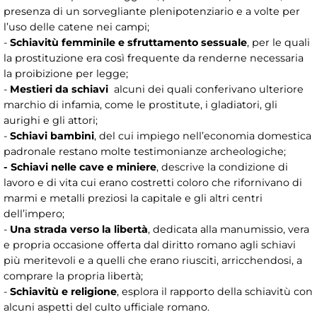
presenza di un sorvegliante plenipotenziario e a volte per
l’uso delle catene nei campi;
-
Schiavitù femminile e sfruttamento sessuale
, per le quali
la prostituzione era così frequente da renderne necessaria
la proibizione per legge;
-
Mestieri da schiavi
alcuni dei quali conferivano ulteriore
marchio di infamia, come le prostitute, i gladiatori, gli
aurighi e gli attori;
-
Schiavi bambini
, del cui impiego nell’economia domestica
padronale restano molte testimonianze archeologiche;
- Schiavi nelle cave e miniere
, descrive la condizione di
lavoro e di vita cui erano costretti coloro che rifornivano di
marmi e metalli preziosi la capitale e gli altri centri
dell’impero;
-
Una strada verso la libertà
, dedicata alla manumissio, vera
e propria occasione offerta dal diritto romano agli schiavi
più meritevoli e a quelli che erano riusciti, arricchendosi, a
comprare la propria libertà;
-
Schiavitù e religione
, esplora il rapporto della schiavitù con
alcuni aspetti del culto ufficiale romano.