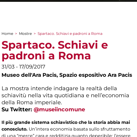
Home
>
Mostre
>
Spartaco. Schiavi e padroni a Roma
Tu sei qui
Spartaco. Schiavi e
padroni a Roma
31/03 - 17/09/2017
Museo dell'Ara Pacis,
Spazio espositivo Ara Pacis
La mostra intende indagare la realtà della
schiavitù nella vita quotidiana e nell’economia
della Roma imperiale.
Su Twitter:
@museiincomune
Il più grande sistema schiavistico che la storia abbia mai
conosciuto.
Un’intera economia basata sullo sfruttamento
di una “merce” cara e redditizia quanto deperibile: l’essere