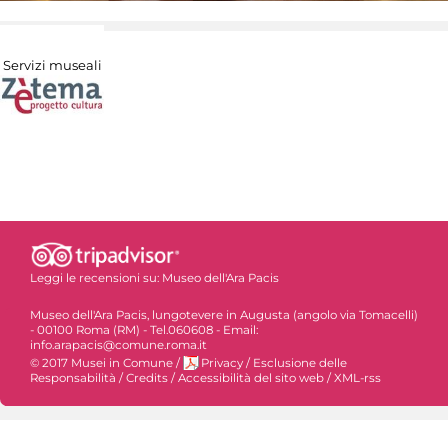
Servizi museali
Leggi le recensioni su:
Museo dell'Ara Pacis
Museo dell'Ara Pacis, lungotevere in Augusta (angolo via Tomacelli)
- 00100 Roma (RM) - Tel.060608 - Email:
info.arapacis@comune.roma.it
© 2017 Musei in Comune
/
Privacy
/
Esclusione delle
Responsabilità
/
Credits
/
Accessibilità del sito web
/
XML-rss