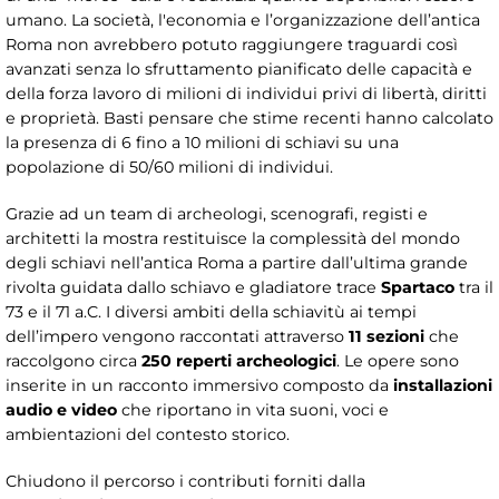
umano. La società, l'economia e l’organizzazione dell’antica
Roma non avrebbero potuto raggiungere traguardi così
avanzati senza lo sfruttamento pianificato delle capacità e
della forza lavoro di milioni di individui privi di libertà, diritti
e proprietà. Basti pensare che stime recenti hanno calcolato
la presenza di 6 fino a 10 milioni di schiavi su una
popolazione di 50/60 milioni di individui.
Grazie ad un team di archeologi, scenografi, registi e
architetti la mostra restituisce la complessità del mondo
degli schiavi nell’antica Roma a partire dall’ultima grande
rivolta guidata dallo schiavo e gladiatore trace
Spartaco
tra il
73 e il 71 a.C. I diversi ambiti della schiavitù ai tempi
dell’impero vengono raccontati attraverso
11 sezioni
che
raccolgono circa
250 reperti archeologici
. Le opere sono
inserite in un racconto immersivo composto da
installazioni
audio e video
che riportano in vita suoni, voci e
ambientazioni del contesto storico.
Chiudono il percorso i contributi forniti dalla