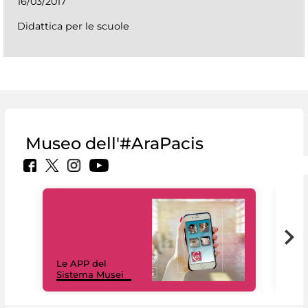
16/03/2017
Didattica per le scuole
Museo dell'#AraPacis
Il 
Le APP del
Mus
Sistema Musei
net