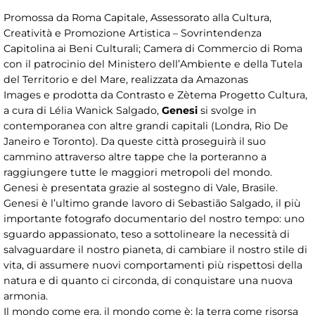
Promossa da Roma Capitale, Assessorato alla Cultura,
Creatività e Promozione Artistica – Sovrintendenza
Capitolina ai Beni Culturali; Camera di Commercio di Roma
con il patrocinio del Ministero dell’Ambiente e della Tutela
del Territorio e del Mare, realizzata
da Amazonas
Images
e
prodotta da Contrasto e Zètema Progetto Cultura,
a cura di Lélia Wanick Salgado,
Genesi
si svolge in
contemporanea con altre grandi capitali (Londra, Rio De
Janeiro e Toronto). Da queste città proseguirà il suo
cammino attraverso altre tappe che la porteranno a
raggiungere tutte le maggiori metropoli del mondo.
Genesi è presentata grazie al sostegno di Vale, Brasile.
Genesi è l’ultimo grande lavoro di Sebastião Salgado, il più
importante fotografo documentario del nostro tempo: uno
sguardo appassionato, teso a sottolineare la necessità di
salvaguardare il nostro pianeta, di cambiare il nostro stile di
vita, di assumere nuovi comportamenti più rispettosi della
natura e di quanto ci circonda, di conquistare una nuova
armonia.
Il mondo come era, il mondo come è; la terra come risorsa