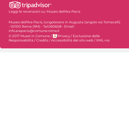
Leggi le recensioni su:
Museo dell'Ara Pacis
Museo dell'Ara Pacis, lungotevere in Augusta (angolo via Tomacelli)
- 00100 Roma (RM) - Tel.060608 - Email:
info.arapacis@comune.roma.it
© 2017 Musei in Comune
/
Privacy
/
Esclusione delle
Responsabilità
/
Credits
/
Accessibilità del sito web
/
XML-rss