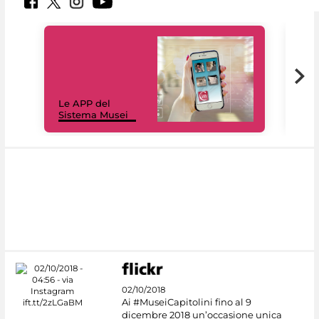
Il 
Le APP del
Mus
Sistema Musei
net
02/10/2018
Ai #MuseiCapitolini fino al 9
dicembre 2018 un’occasione unica