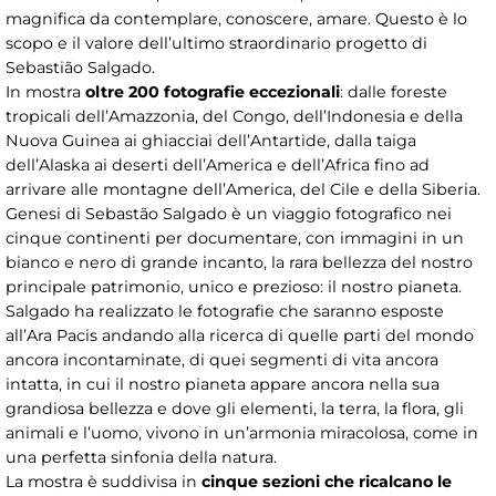
magnifica da contemplare, conoscere, amare. Questo è lo
scopo e il valore dell’ultimo straordinario progetto di
Sebastião Salgado.
In mostra
oltre 200 fotografie eccezionali
: dalle foreste
tropicali dell’Amazzonia, del Congo, dell’Indonesia e della
Nuova Guinea ai ghiacciai dell’Antartide, dalla taiga
dell’Alaska ai deserti dell’America e dell’Africa fino ad
arrivare alle montagne dell’America, del Cile e della Siberia.
Genesi di Sebastão Salgado è un viaggio fotografico nei
cinque continenti per documentare, con immagini in un
bianco e nero di grande incanto, la rara bellezza del nostro
principale patrimonio, unico e prezioso: il nostro pianeta.
Salgado ha realizzato le fotografie che saranno esposte
all’Ara Pacis andando alla ricerca di quelle parti del mondo
ancora incontaminate, di quei segmenti di vita ancora
intatta, in cui il nostro pianeta appare ancora nella sua
grandiosa bellezza e dove gli elementi, la terra, la flora, gli
animali e l’uomo, vivono in un’armonia miracolosa, come in
una perfetta sinfonia della natura.
La mostra è suddivisa in
cinque sezioni che ricalcano le