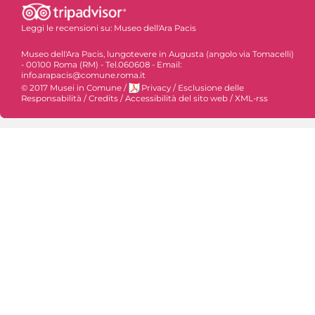
Leggi le recensioni su:
Museo dell'Ara Pacis
Museo dell'Ara Pacis, lungotevere in Augusta (angolo via Tomacelli)
- 00100 Roma (RM) - Tel.060608 - Email:
info.arapacis@comune.roma.it
© 2017 Musei in Comune
/
Privacy
/
Esclusione delle
Responsabilità
/
Credits
/
Accessibilità del sito web
/
XML-rss