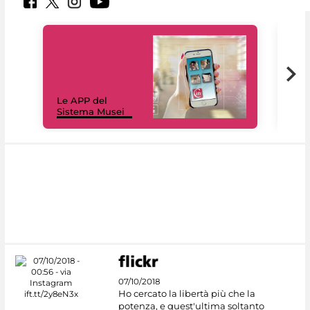
Il 
Le APP del
Mus
Sistema Musei
net
07/10/2018
Ho cercato la libertà più che la
potenza, e quest'ultima soltanto