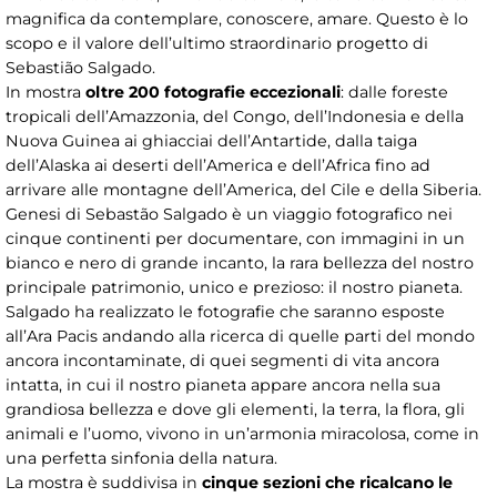
magnifica da contemplare, conoscere, amare. Questo è lo
scopo e il valore dell’ultimo straordinario progetto di
Sebastião Salgado.
In mostra
oltre 200 fotografie eccezionali
: dalle foreste
tropicali dell’Amazzonia, del Congo, dell’Indonesia e della
Nuova Guinea ai ghiacciai dell’Antartide, dalla taiga
dell’Alaska ai deserti dell’America e dell’Africa fino ad
arrivare alle montagne dell’America, del Cile e della Siberia.
Genesi di Sebastão Salgado è un viaggio fotografico nei
cinque continenti per documentare, con immagini in un
bianco e nero di grande incanto, la rara bellezza del nostro
principale patrimonio, unico e prezioso: il nostro pianeta.
Salgado ha realizzato le fotografie che saranno esposte
all’Ara Pacis andando alla ricerca di quelle parti del mondo
ancora incontaminate, di quei segmenti di vita ancora
intatta, in cui il nostro pianeta appare ancora nella sua
grandiosa bellezza e dove gli elementi, la terra, la flora, gli
animali e l’uomo, vivono in un’armonia miracolosa, come in
una perfetta sinfonia della natura.
La mostra è suddivisa in
cinque sezioni che ricalcano le