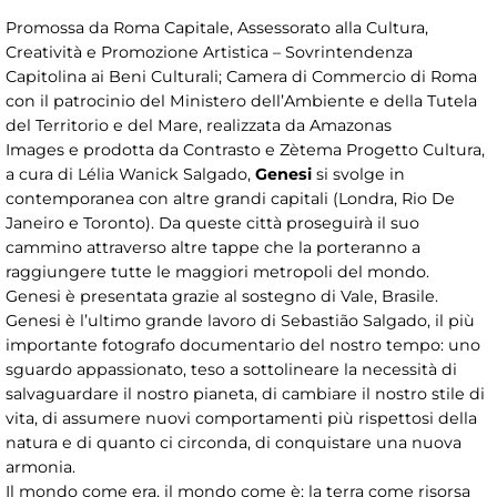
Promossa da Roma Capitale, Assessorato alla Cultura,
Creatività e Promozione Artistica – Sovrintendenza
Capitolina ai Beni Culturali; Camera di Commercio di Roma
con il patrocinio del Ministero dell’Ambiente e della Tutela
del Territorio e del Mare, realizzata
da Amazonas
Images
e
prodotta da Contrasto e Zètema Progetto Cultura,
a cura di Lélia Wanick Salgado,
Genesi
si svolge in
contemporanea con altre grandi capitali (Londra, Rio De
Janeiro e Toronto). Da queste città proseguirà il suo
cammino attraverso altre tappe che la porteranno a
raggiungere tutte le maggiori metropoli del mondo.
Genesi è presentata grazie al sostegno di Vale, Brasile.
Genesi è l’ultimo grande lavoro di Sebastião Salgado, il più
importante fotografo documentario del nostro tempo: uno
sguardo appassionato, teso a sottolineare la necessità di
salvaguardare il nostro pianeta, di cambiare il nostro stile di
vita, di assumere nuovi comportamenti più rispettosi della
natura e di quanto ci circonda, di conquistare una nuova
armonia.
Il mondo come era, il mondo come è; la terra come risorsa